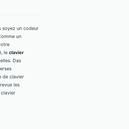
us soyez un codeur
. Comme un
votre
é, le
clavier
elles. Das
verses
n de clavier
revue les
clavier