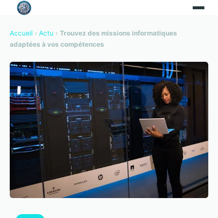
Accueil
›
Actu
›
Trouvez des missions informatiques
adaptées à vos compétences